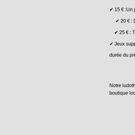
✔ 15 € :Un j
✔ 20 € : De
✔ 25 € : Tro
✔ Jeux supp
durée du pr
Notre ludot
boutique loc